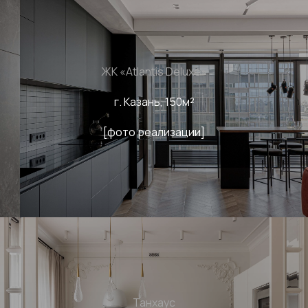
ЖК «Atlantis Deluxe»
г. Казань, 150м²
[фото реализации]
Танхаус