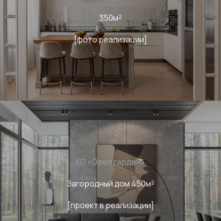
350м²
[фото реализации]
КП «Орел гарден»
Загородный дом 450м²
[проект в реализации]