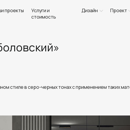
ши проекты
Услуги и
Дизайн
Проект
стоимость
аболовский»
ном стиле в серо-черных тонах с применением таких ма